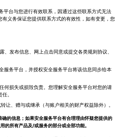
全服务平台与您进行有效联系，因通过这些联系方式无法
您有义务保证您提供联系方式的有效性，如有变更，您
息披露、发布信息、网上点击同意或提交各类规则协议、
安全服务平台，并授权安全服务平台将该信息同步给本
的任何损失或损毁负责。您理解安全服务平台对您的请
责任。
方式转让、赠与或继承（与账户相关的财产权益除外）。
、准确的信息；如果安全服务平台有合理理由怀疑您提供的
用的所有产品及/或服务的部分或全部功能。