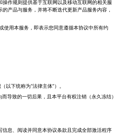
款和操作规则提供基于互联网以及移动互联网的相关服
展示的产品与服务，并将不断迭代更新产品服务内容，
程或使用本服务，即表示您同意遵循本协议中所有约
织（以下统称为“法律主体”）。
册行为而导致的一切后果，且本平台有权注销（永久冻结）
示填写信息、阅读并同意本协议条款且完成全部激活程序