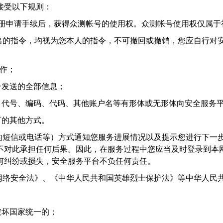
接受以下规则：
注册申请手续后，获得众测帐号的使用权。众测帐号使用权仅属于
发出的指令，均视为您本人的指令，不可撤回或撤销，您应自行对
操作；
平台发送的全部信息；
软件、代号、编码、代码、其他账户名等有形体或无形体向安全服务
可的其他方式。
机的短信或电话等）方式通知您服务进展情况以及提示您进行下一
不对此承担任何后果。因此，在服务过程中您应当及时登录到本
何纠纷或损失，安全服务平台不负任何责任。
《网络安全法》、《中华人民共和国英雄烈士保护法》等中华人民
破坏国家统一的；