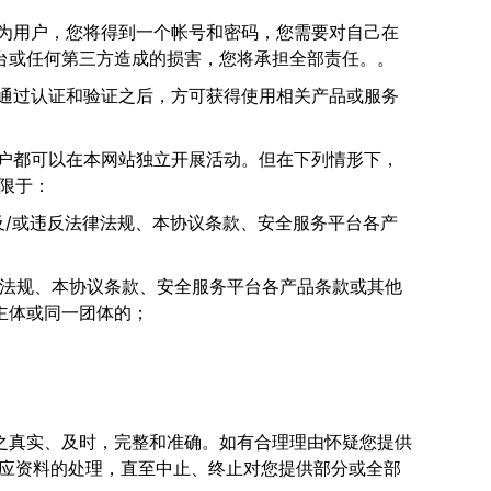
功成为用户，您将得到一个帐号和密码，您需要对自己在
台或任何第三方造成的损害，您将承担全部责任。。
有在通过认证和验证之后，方可获得使用相关产品或服务
台账户都可以在本网站独立开展活动。但在下列情形下，
限于：
费及/或违反法律法规、本协议条款、安全服务平台各产
法律法规、本协议条款、安全服务平台各产品条款或其他
主体或同一团体的；
以使之真实、及时，完整和准确。如有合理理由怀疑您提供
相应资料的处理，直至中止、终止对您提供部分或全部