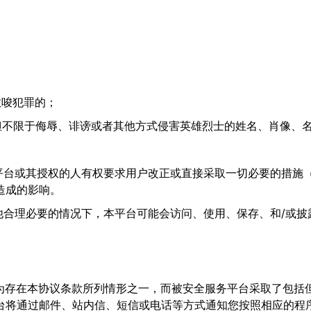
教唆犯罪的；
括但不限于侮辱、诽谤或者其他方式侵害英雄烈士的姓名、肖像、
本平台或其授权的人有权要求用户改正或直接采取一切必要的措施
造成的影响。
其他合理必要的情况下，本平台可能会访问、使用、保存、和/或
能因为存在本协议条款所列情形之一，而被安全服务平台采取了包
台将通过邮件、站内信、短信或电话等方式通知您按照相应的程