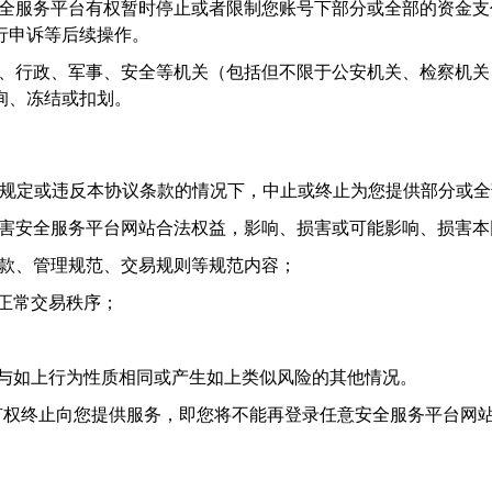
，安全服务平台有权暂时停止或者限制您账号下部分或全部的资金
行申诉等后续操作。
司法、行政、军事、安全等机关（包括但不限于公安机关、检察机
询、冻结或扣划。
律法规规定或违反本协议条款的情况下，中止或终止为您提供部分或
、损害安全服务平台网站合法权益，影响、损害或可能影响、损害
/条款、管理规范、交易规则等规范内容；
或正常交易秩序；
能是与如上行为性质相同或产生如上类似风险的其他情况。
定时有权终止向您提供服务，即您将不能再登录任意安全服务平台