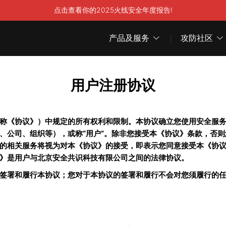
点击查看你的2025火线安全年度报告!
产品及服务
攻防社区
用户注册协议
称《协议》）中规定的所有权利和限制。本协议确立您使用安全服务
、公司、组织等），或称“用户”。除非您接受本《协议》条款，否
的相关服务将视为对本《协议》的接受，即表示您同意接受本《协
》是用户与北京安全共识科技有限公司之间的法律协议。
签署和履行本协议；您对于本协议的签署和履行不会对您须履行的