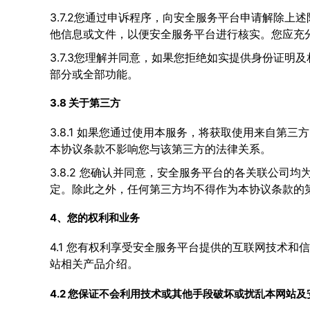
3.7.2您通过申诉程序，向安全服务平台申请解除
他信息或文件，以便安全服务平台进行核实。您应充
3.7.3您理解并同意，如果您拒绝如实提供身份证
部分或全部功能。
3.8 关于第三方
3.8.1 如果您通过使用本服务，将获取使用来自
本协议条款不影响您与该第三方的法律关系。
3.8.2 您确认并同意，安全服务平台的各关联公
定。除此之外，任何第三方均不得作为本协议条款的
4、您的权利和业务
4.1 您有权利享受安全服务平台提供的互联网技术
站相关产品介绍。
4.2 您保证不会利用技术或其他手段破坏或扰乱本网站