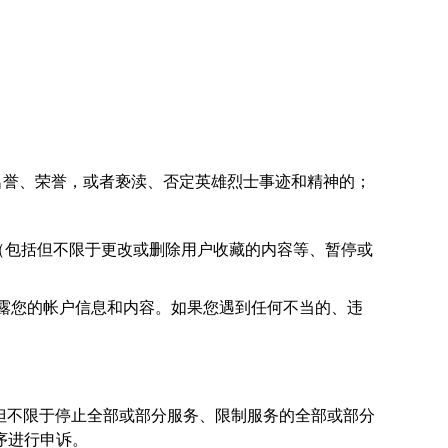
名誉、荣誉，或者亵渎、否定英雄烈士事迹和精神的；
（包括但不限于更改或删除用户收藏的内容等、暂停或
披露您的帐户信息和内容。如果您遇到任何不当的、违
括但不限于停止全部或部分服务、限制服务的全部或部分
序进行申诉。