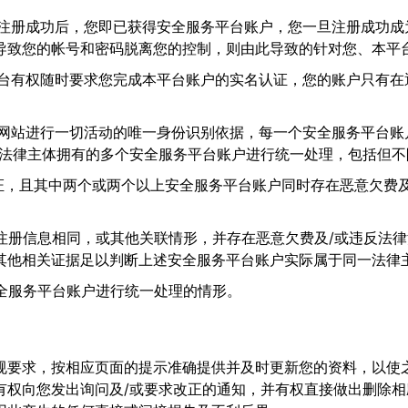
程序并注册成功后，您即已获得安全服务平台账户，您一旦注册成
导致您的帐号和密码脱离您的控制，则由此导致的针对您、本平
，本平台有权随时要求您完成本平台账户的实名认证，您的账户只
您在本网站进行一切活动的唯一身份识别依据，每一个安全服务平
联法律主体拥有的多个安全服务平台账户进行统一处理，包括但不
行实名认证，且其中两个或两个以上安全服务平台账户同时存在恶意欠
项或多项注册信息相同，或其他关联情形，并存在恶意欠费及/或违反
其他相关证据足以判断上述安全服务平台账户实际属于同一法律
多个安全服务平台账户进行统一处理的情形。
法律法规要求，按相应页面的提示准确提供并及时更新您的资料，
有权向您发出询问及/或要求改正的通知，并有权直接做出删除